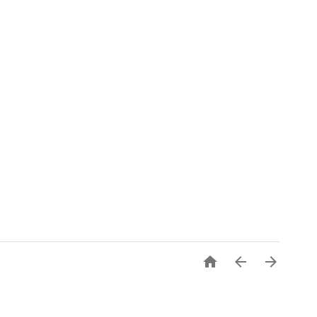


