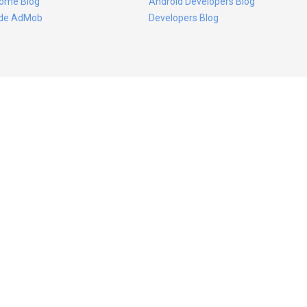
ome Blog
Android Developers Blog
ide AdMob
Developers Blog