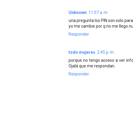
Unknown
11:07 a. m.
una pregunta los PIN son solo par
yo me cambie por q no me llego nu
Responder
todo mujeres
2:45 p. m.
porque no tengo acceso a ver inf
Ojalá que me respondan.
Responder