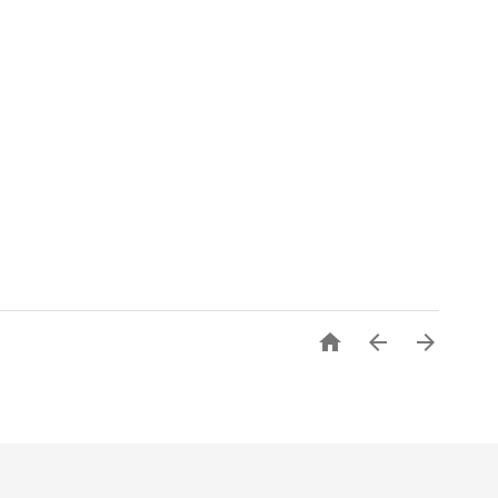


